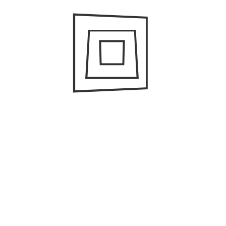
#
Бизнес-новости
#
Информация
#
Мировые Известия
#
Новости
#
Статьи
Какой тип бизнеса сможет вывести
Украину из кризиса?