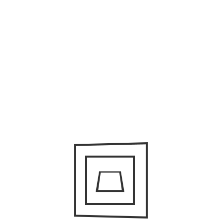
#
Бизнес-новости
#
Информация
#
Мировые Известия
#
Новости
#
Статьи
Какой тип бизнеса сможет вывести
Украину из кризиса?
0
19.03.2021
Ответ на данный вопрос, достаточно простой.