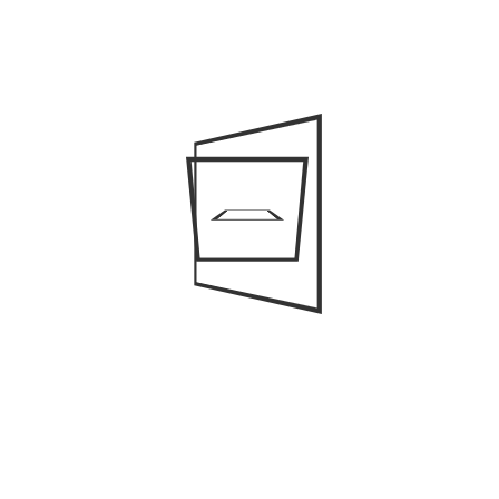
Выбор CRM для агентства недвижимости это
ответственные решение. В 2026 году украинский рынок
предлагает множество специализированных решений,
но среди них есть лидеры и аутсайдеры рынка. Давайте
определимся с лучшими CRM для недвижимости и
узнаем их основные особенности и достоинства.