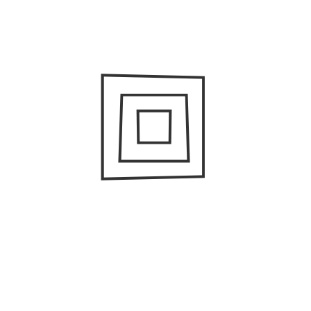
ремонтная мастерская
#
Бизнес-новости
#
Информация
#
Новости
#
Статьи
Новые материалы кузова и